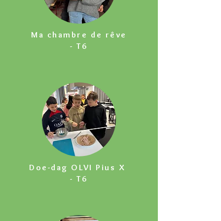
Ma chambre de rêve
- T6
Doe-dag OLVI Pius X
- T6