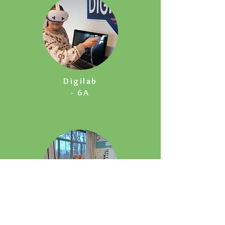
Digilab
- 6A
EHBO