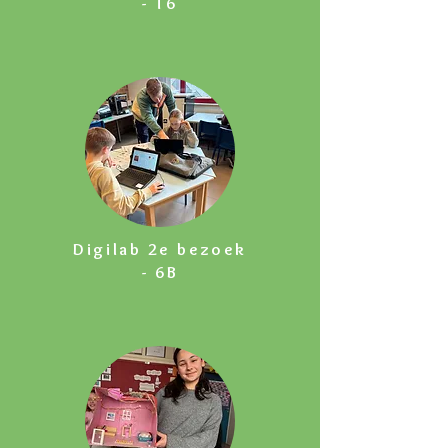
- T6
Digilab 2e bezoek
- 6B