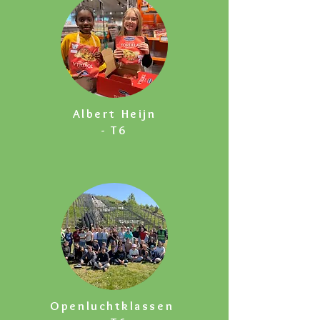
Albert Heijn
- T6
Openluchtklassen