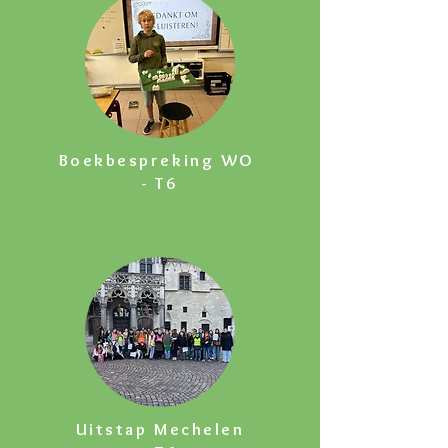
Boekbespreking WO
- T6
Uitstap Mechelen