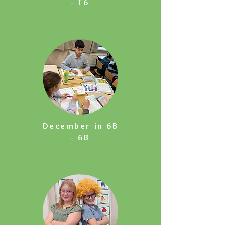
- T6
December in 6B
- 6B