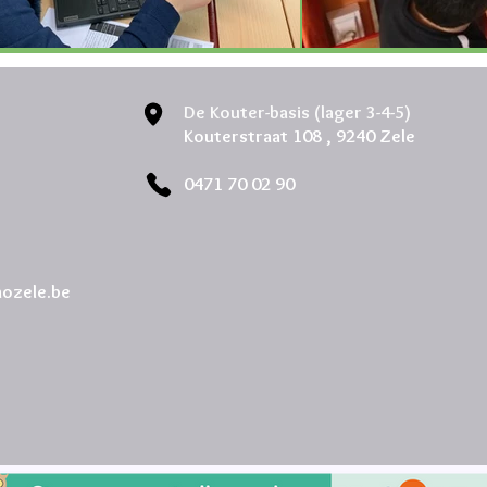
De Kouter-basis (lager 3-4-5)
Kouterstraat 108 ,
9240 Zele
0471 70 02 90
aozele.be