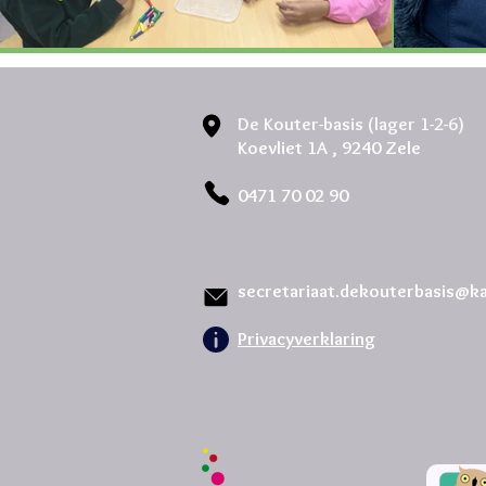
De Kouter-basis (lager 1-2-6)
Koevliet 1A ,
9240 Zele
0471 70 02 90
secretariaat.dekouterbasis@k
Privacyverklaring