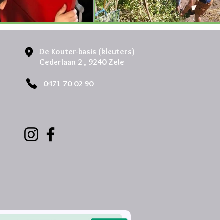
De Kouter-basis (kleuters)
Cederlaan 2 , 9240 Zele
0471 70 02 90